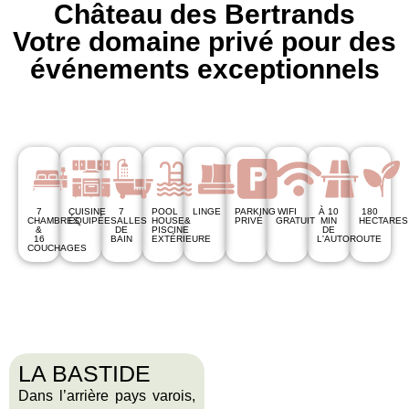
Château des Bertrands
Votre domaine privé pour des
événements exceptionnels
7
CUISINE
7
POOL
LINGE
PARKING
WIFI
À 10
180
CHAMBRES
ÉQUIPÉE
SALLES
HOUSE&
PRIVÉ
GRATUIT
MIN
HECTARES
&
DE
PISCINE
DE
16
BAIN
EXTÉRIEURE
L'AUTOROUTE
COUCHAGES
LA BASTIDE
Dans l’arrière pays varois,