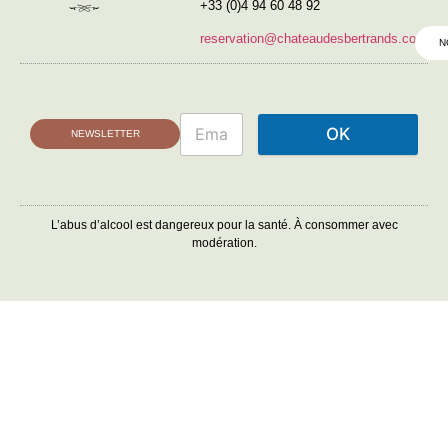
+33 (0)4 94 60 48 92
reservation@chateaudesbertrands.com
N
OK
NEWSLETTER
L’abus d’alcool est dangereux pour la santé. À consommer avec
modération.